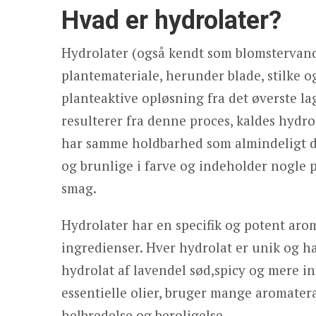
Hvad er hydrolater?
Hydrolater (også kendt som blomstervand)
plantemateriale, herunder blade, stilke 
planteaktive opløsning fra det øverste lag
resulterer fra denne proces, kaldes hydr
har samme holdbarhed som almindeligt dest
og brunlige i farve og indeholder nogle p
smag.
Hydrolater har en specifik og potent ar
ingredienser. Hver hydrolat er unik og 
hydrolat af lavendel sød,spicy og mere i
essentielle olier, bruger mange aromater
helbredelse og beroligelse.