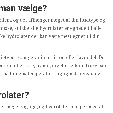
l man vælge?
mellem, og det afhænger meget af din hudtype og
huske, at ikke alle hydrolater er egnede til alle
ilke hydrolater der kan være mest egnet til din
olietyper som geranium, citron eller lavendel. De
m kamille, rose, hyben, ingefær eller citrusy bær.
ret på hudens temperatur, fugtighedsniveau og
rolater?
r meget vigtige, og hydrolater hjælper med at