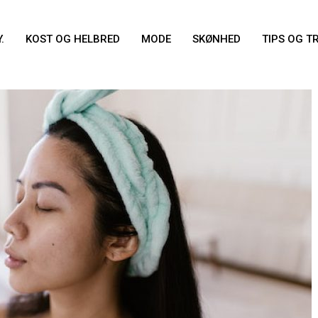
Y.
KOST OG HELBRED
MODE
SKØNHED
TIPS OG T