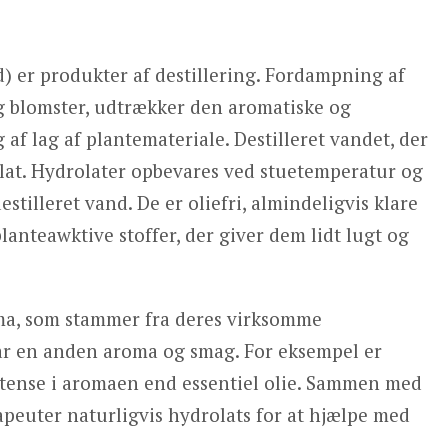
 er produkter af destillering. Fordampning af
og blomster, udtrækker den aromatiske og
 af lag af plantemateriale. Destilleret vandet, der
olat. Hydrolater opbevares ved stuetemperatur og
illeret vand. De er oliefri, almindeligvis klare
lanteawktive stoffer, der giver dem lidt lugt og
oma, som stammer fra deres virksomme
har en anden aroma og smag. For eksempel er
ntense i aromaen end essentiel olie. Sammen med
apeuter naturligvis hydrolats for at hjælpe med