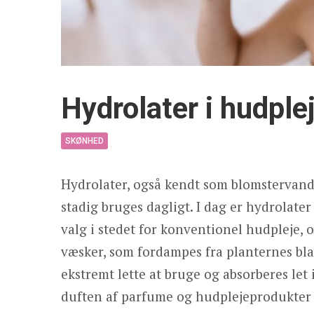
Hydrolater i hudple
SKØNHED
Hydrolater, også kendt som blomstervand,
stadig bruges dagligt. I dag er hydrolate
valg i stedet for konventionel hudpleje, o
væsker, som fordampes fra planternes blade
ekstremt lette at bruge og absorberes let i
duften af ​​parfume og hudplejeprodukter